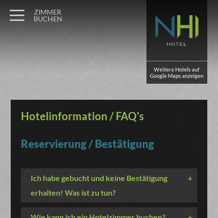
ZIMMER
BUCHEN
Weitere Hotels auf
Google Maps anzeigen
Hotelinformation / FAQ's
Reservierung / Bestätigung
Ich habe gebucht und keine Bestätigung
+
erhalten! Was ist zu tun?
Wie kann ich ein Hotelzimmer buchen?
+